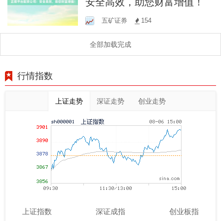
安全高效，助您财富增值！
五矿证券
154
全部加载完成
行情指数
上证走势
深证走势
创业走势
上证指数
深证成指
创业板指