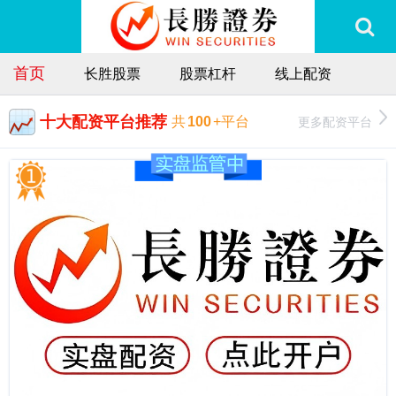
首页
长胜股票
股票杠杆
线上配资
十大配资平台推荐
更多配资平台
共
100
+平台