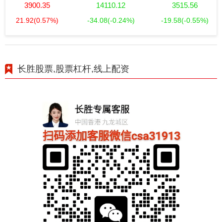
3900.35
14110.12
3515.56
21.92
(0.57%)
-34.08
(-0.24%)
-19.58
(-0.55%)
长胜股票,股票杠杆,线上配资