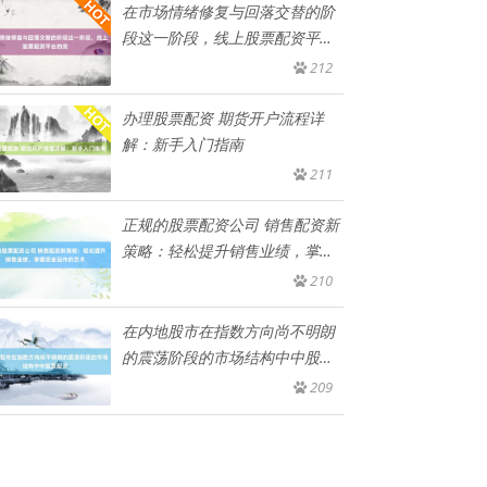
在市场情绪修复与回落交替的阶
段这一阶段，线上股票配资平台
的资
212
办理股票配资 期货开户流程详
解：新手入门指南
211
正规的股票配资公司 销售配资新
策略：轻松提升销售业绩，掌握
资
210
在内地股市在指数方向尚不明朗
的震荡阶段的市场结构中中股票
配资
209